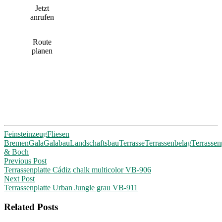
Jetzt
anrufen
Route
planen
Feinsteinzeug
Fliesen
Bremen
Gala
Galabau
Landschaftsbau
Terrasse
Terrassenbelag
Terrassen
& Boch
Post
Previous Post
Terrassenplatte Cádiz chalk multicolor VB-906
navigation
Next Post
Terrassenplatte Urban Jungle grau VB-911
Related Posts