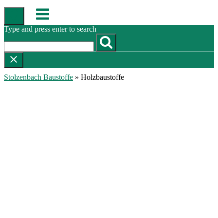
Skip
Menu
to
content
Type and press enter to search
Stolzenbach Baustoffe
»
Holzbaustoffe