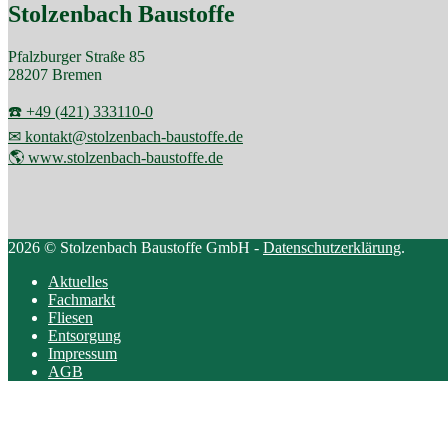
Stolzenbach Baustoffe
Pfalzburger Straße 85
28207 Bremen
☎️ +49 (421) 333110-0
✉ kontakt@stolzenbach-baustoffe.de
🌎 www.stolzenbach-baustoffe.de
2026 © Stolzenbach Baustoffe GmbH -
Datenschutzerklärung
.
Aktuelles
Fachmarkt
Fliesen
Entsorgung
Impressum
AGB
Scroll
to
top