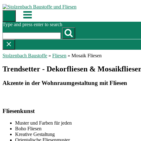
Skip
to
Menu
content
Type and press enter to search
Stolzenbach Baustoffe
»
Fliesen
»
Mosaik Fliesen
Trendsetter - Dekorfliesen & Mosaikfliese
Akzente in der Wohnraumgestaltung mit Fliesen
Fliesenkunst
Muster und Farben für jeden
Boho Fliesen
Kreative Gestaltung
Orientalische Fliesenmuster