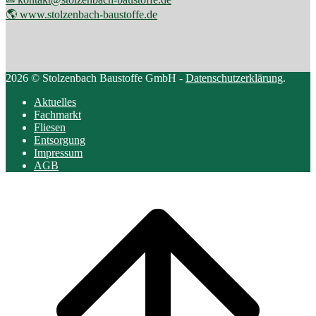
🌎 www.stolzenbach-baustoffe.de
2026 © Stolzenbach Baustoffe GmbH -
Datenschutzerklärung
.
Aktuelles
Fachmarkt
Fliesen
Entsorgung
Impressum
AGB
Scroll
to
top