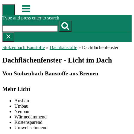
Skip
Menu
to
content
Type and press enter to search
Stolzenbach Baustoffe
»
Dachbaustoffe
»
Dachflächenfenster
Dachflächenfenster - Licht im Dach
Von Stolzenbach Baustoffe aus Bremen
Mehr Licht
Ausbau
Umbau
Neubau
Wärmedämmend
Kostensparend
Umweltschonend