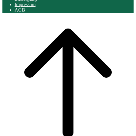
Impressum
AGB
Scroll
to
top