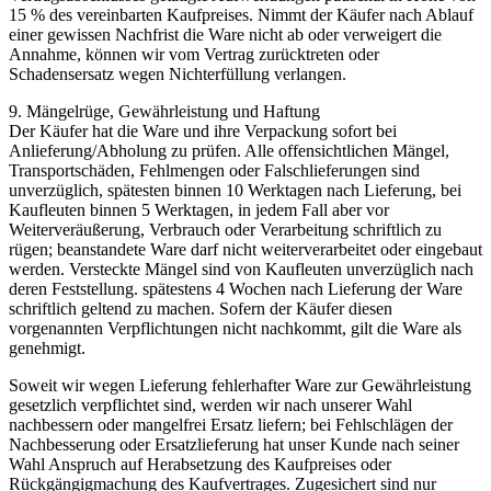
15 % des vereinbarten Kaufpreises. Nimmt der Käufer nach Ablauf
einer gewissen Nachfrist die Ware nicht ab oder verweigert die
Annahme, können wir vom Vertrag zurücktreten oder
Schadensersatz wegen Nichterfüllung verlangen.
9. Mängelrüge, Gewährleistung und Haftung
Der Käufer hat die Ware und ihre Verpackung sofort bei
Anlieferung/Abholung zu prüfen. Alle offensichtlichen Mängel,
Transportschäden, Fehlmengen oder Falschlieferungen sind
unverzüglich, spätesten binnen 10 Werktagen nach Lieferung, bei
Kaufleuten binnen 5 Werktagen, in jedem Fall aber vor
Weiterveräußerung, Verbrauch oder Verarbeitung schriftlich zu
rügen; beanstandete Ware darf nicht weiterverarbeitet oder eingebaut
werden. Versteckte Mängel sind von Kaufleuten unverzüglich nach
deren Feststellung. spätestens 4 Wochen nach Lieferung der Ware
schriftlich geltend zu machen. Sofern der Käufer diesen
vorgenannten Verpflichtungen nicht nachkommt, gilt die Ware als
genehmigt.
Soweit wir wegen Lieferung fehlerhafter Ware zur Gewährleistung
gesetzlich verpflichtet sind, werden wir nach unserer Wahl
nachbessern oder mangelfrei Ersatz liefern; bei Fehlschlägen der
Nachbesserung oder Ersatzlieferung hat unser Kunde nach seiner
Wahl Anspruch auf Herabsetzung des Kaufpreises oder
Rückgängigmachung des Kaufvertrages. Zugesichert sind nur