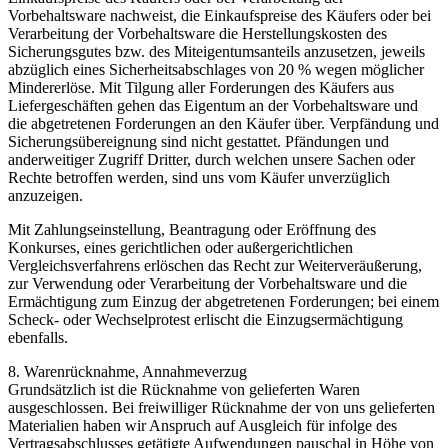
Vorbehaltsware nachweist, die Einkaufspreise des Käufers oder bei
Verarbeitung der Vorbehaltsware die Herstellungskosten des
Sicherungsgutes bzw. des Miteigentumsanteils anzusetzen, jeweils
abzüglich eines Sicherheitsabschlages von 20 % wegen möglicher
Mindererlöse. Mit Tilgung aller Forderungen des Käufers aus
Liefergeschäften gehen das Eigentum an der Vorbehaltsware und
die abgetretenen Forderungen an den Käufer über. Verpfändung und
Sicherungsübereignung sind nicht gestattet. Pfändungen und
anderweitiger Zugriff Dritter, durch welchen unsere Sachen oder
Rechte betroffen werden, sind uns vom Käufer unverzüglich
anzuzeigen.
Mit Zahlungseinstellung, Beantragung oder Eröffnung des
Konkurses, eines gerichtlichen oder außergerichtlichen
Vergleichsverfahrens erlöschen das Recht zur Weiterveräußerung,
zur Verwendung oder Verarbeitung der Vorbehaltsware und die
Ermächtigung zum Einzug der abgetretenen Forderungen; bei einem
Scheck- oder Wechselprotest erlischt die Einzugsermächtigung
ebenfalls.
8. Warenrücknahme, Annahmeverzug
Grundsätzlich ist die Rücknahme von gelieferten Waren
ausgeschlossen. Bei freiwilliger Rücknahme der von uns gelieferten
Materialien haben wir Anspruch auf Ausgleich für infolge des
Vertragsabschlusses getätigte Aufwendungen pauschal in Höhe von