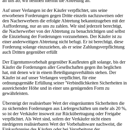
an uns ab; wir nehmen hiermit die Abtretung an.
Auf unser Verlangen ist der Käufer verpflichtet, uns seine
erworbenen Forderungen gegen Dritte einzeln nachzuweisen oder
den Nacherwerbern die erfolgte Abtretung bekanntzugeben mit der
Aufforderung, nur an uns zu zahlen. Wir sind jederzeit berechtigt,
die Nacherwerber von der Abtretung zu benachrichtigen und selbst
die Einziehung der Forderungen vorzunehmen. Der Käufer ist zu
einer anderweitigen Abtretung nicht befugt. Er ist berechtigt, diese
Forderung solange einzuziehen, als er seine Zahlungsverpflichtung
auch Dritten gegenüber erfüllt
Der Eigentumsvorbehalt gegenüber Kaufleuten gilt solange, bis der
Käufer die Forderungen aller Gesellschaften gegen ihn beglichen
hat, mit denen wir in einem Beteiligungsverhältnis stehen. Der
Käufer ist auf unser Verlangen verpflichtet, für eine
ordnungsgemäße Erfüllung seiner 'Verbindlichkeiten Sicherheiten in
ausreichender Höhe und in einer uns genügenden Form zu
gewährleisten.
Übersteigt der realisierbare Wert der eingeräumten Sicherheiten die
zu sichernden Forderungen aus Liefergeschäften um mehr als 20 %,
so ist der Verkäufer insoweit zur Rückübertragung oder Freigabe
verpflichtet. Als Wert sind, sofern der Verkäufer nicht einen
niedrigeren realisierbaren Wert der Vorbehaltsware nachweist, die
Einkaufspreise des Käufers oder bei Verarbeitung der