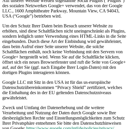
Auf unserer Website werden sogenannte Social Plugins (“Plugins”)
des sozialen Netzwerkes Google+ verwendet, das von der Google
LLC., 1600 Amphitheatre Parkway, Mountain View, CA 94043,
USA (“Google”) betrieben wird.
Um den Schutz Ihrer Daten beim Besuch unserer Website zu
erhöhen, sind diese Schaltflächen nicht uneingeschränkt als Plugins,
sondern lediglich unter Verwendung eines HTML-Links in die Seite
eingebunden. Durch diese Art der Einbindung wird gewährleistet,
dass beim Aufruf einer Seite unserer Website, die solche
Schaltflächen enthält, noch keine Verbindung mit den Servern von
Google+ hergestellt wird. Wenn Sie auf die Schaltfläche klicken,
öffnet sich ein neues Browserfenster und ruft die Seite von Google+
auf, auf der Sie (ggf. nach Eingabe Ihrer Login-Daten) mit den
dortigen Plugins interagieren können.
Google LLC mit Sitz in den USA ist für das us-europäische
Datenschutzübereinkommen “Privacy Shield” zertifiziert, welches
die Einhaltung des in der EU geltenden Datenschutzniveaus
gewährleistet.
Zweck und Umfang der Datenerhebung und die weitere
Verarbeitung und Nutzung der Daten durch Google sowie Ihre
diesbezüglichen Rechte und Einstellungsmöglichkeiten zum Schutz
Ihrer Privatsphäre entnehmen Sie bitte den Datenschutzhinweisen
von Google:
https://www.google.com/intl/de/policies/privacy/