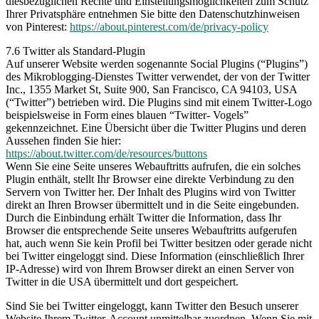
diesbezüglichen Rechte und Einstellungsmöglichkeiten zum Schutz
Ihrer Privatsphäre entnehmen Sie bitte den Datenschutzhinweisen
von Pinterest:
https://about.pinterest.com/de/privacy-policy
7.6 Twitter als Standard-Plugin
Auf unserer Website werden sogenannte Social Plugins (“Plugins”)
des Mikroblogging-Dienstes Twitter verwendet, der von der Twitter
Inc., 1355 Market St, Suite 900, San Francisco, CA 94103, USA
(“Twitter”) betrieben wird. Die Plugins sind mit einem Twitter-Logo
beispielsweise in Form eines blauen “Twitter- Vogels”
gekennzeichnet. Eine Übersicht über die Twitter Plugins und deren
Aussehen finden Sie hier:
https://about.twitter.com/de/resources/buttons
Wenn Sie eine Seite unseres Webauftritts aufrufen, die ein solches
Plugin enthält, stellt Ihr Browser eine direkte Verbindung zu den
Servern von Twitter her. Der Inhalt des Plugins wird von Twitter
direkt an Ihren Browser übermittelt und in die Seite eingebunden.
Durch die Einbindung erhält Twitter die Information, dass Ihr
Browser die entsprechende Seite unseres Webauftritts aufgerufen
hat, auch wenn Sie kein Profil bei Twitter besitzen oder gerade nicht
bei Twitter eingeloggt sind. Diese Information (einschließlich Ihrer
IP-Adresse) wird von Ihrem Browser direkt an einen Server von
Twitter in die USA übermittelt und dort gespeichert.
Sind Sie bei Twitter eingeloggt, kann Twitter den Besuch unserer
Website Ihrem Twitter-Account unmittelbar zuordnen. Wenn Sie mit