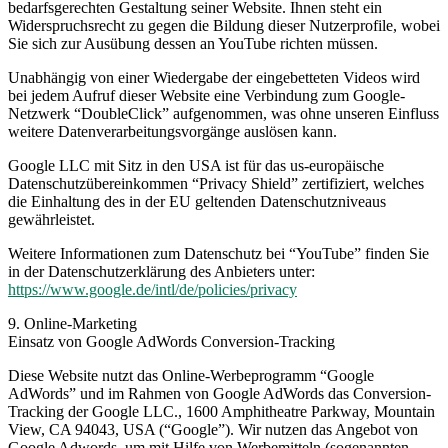
bedarfsgerechten Gestaltung seiner Website. Ihnen steht ein
Widerspruchsrecht zu gegen die Bildung dieser Nutzerprofile, wobei
Sie sich zur Ausübung dessen an YouTube richten müssen.
Unabhängig von einer Wiedergabe der eingebetteten Videos wird
bei jedem Aufruf dieser Website eine Verbindung zum Google-
Netzwerk “DoubleClick” aufgenommen, was ohne unseren Einfluss
weitere Datenverarbeitungsvorgänge auslösen kann.
Google LLC mit Sitz in den USA ist für das us-europäische
Datenschutzübereinkommen “Privacy Shield” zertifiziert, welches
die Einhaltung des in der EU geltenden Datenschutzniveaus
gewährleistet.
Weitere Informationen zum Datenschutz bei “YouTube” finden Sie
in der Datenschutzerklärung des Anbieters unter:
https://www.google.de/intl/de/policies/privacy
9. Online-Marketing
Einsatz von Google AdWords Conversion-Tracking
Diese Website nutzt das Online-Werbeprogramm “Google
AdWords” und im Rahmen von Google AdWords das Conversion-
Tracking der Google LLC., 1600 Amphitheatre Parkway, Mountain
View, CA 94043, USA (“Google”). Wir nutzen das Angebot von
Google Adwords, um mit Hilfe von Werbemitteln (sogenannten