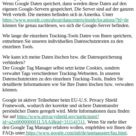
Wenn Google Daten speichert, dann werden diese Daten auf den
eigenen Google-Servern gespeichert. Die Server sind auf der ganzen
Welt verteilt. Die meisten befinden sich in Amerika. Unter
https://www.google.com/about/datacenters/inside/locations/?hl=de
können Sie genau nachlesen, wo sich die Google-Server befinden.
Wie lange die einzelnen Tracking-Tools Daten von Ihnen speichern,
entnehmen Sie unseren individuellen Datenschutztexten zu den
einzelnen Tools.
Wie kann ich meine Daten löschen bzw. die Datenspeicherung
verhindern?
Der Google Tag Manager selbst setzt keine Cookies, sondern
verwaltet Tags verschiedener Tracking-Webseiten. In unseren
Datenschutztexten zu den einzelnen Tracking-Tools, finden Sie
detaillierte Informationen wie Sie Ihre Daten löschen bzw. verwalten
können.
Google ist aktiver Teilnehmer beim EU-U.S. Privacy Shield
Framework, wodurch der korrekte und sichere Datentransfer
persönlicher Daten geregelt wird. Mehr Informationen dazu finden
Sie auf
https://www.privacyshield.gov/participant?
id=a2zt000000001L5AAI&tid=311141511
. Wenn Sie mehr über
den Google Tag Manager erfahren wollen, empfehlen wir Ihnen die
FAQs unter
https://www.google.com/intl/de/tagmanager/faq.html
.