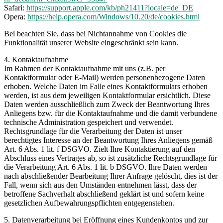
Safari:
https://support.apple.com/kb/ph21411?locale=de_DE
Opera:
https://help.opera.com/Windows/10.20/de/cookies.html
Bei beachten Sie, dass bei Nichtannahme von Cookies die
Funktionalität unserer Website eingeschränkt sein kann.
4. Kontaktaufnahme
Im Rahmen der Kontaktaufnahme mit uns (z.B. per
Kontaktformular oder E-Mail) werden personenbezogene Daten
erhoben. Welche Daten im Falle eines Kontaktformulars erhoben
werden, ist aus dem jeweiligen Kontaktformular ersichtlich. Diese
Daten werden ausschließlich zum Zweck der Beantwortung Ihres
Anliegens bzw. für die Kontaktaufnahme und die damit verbundene
technische Administration gespeichert und verwendet.
Rechtsgrundlage für die Verarbeitung der Daten ist unser
berechtigtes Interesse an der Beantwortung Ihres Anliegens gemäß
Art. 6 Abs. 1 lit. f DSGVO. Zielt Ihre Kontaktierung auf den
Abschluss eines Vertrages ab, so ist zusätzliche Rechtsgrundlage für
die Verarbeitung Art. 6 Abs. 1 lit. b DSGVO. Ihre Daten werden
nach abschließender Bearbeitung Ihrer Anfrage gelöscht, dies ist der
Fall, wenn sich aus den Umständen entnehmen lässt, dass der
betroffene Sachverhalt abschließend geklärt ist und sofern keine
gesetzlichen Aufbewahrungspflichten entgegenstehen.
5. Datenverarbeitung bei Eröffnung eines Kundenkontos und zur