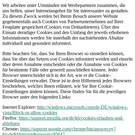
Wir arbeiten unter Umständen mit Werbepartnern zusammen, die
uns helfen, unser Internetangebot für Sie interessanter zu gestalten.
Zu diesem Zweck werden bei Ihrem Besuch unserer Website
gegebenenfalls auch Cookies von Partnerunternehmen auf Ihrer
Festplatte gespeichert (Cookies von Drittanbietern). Über den
Einsatz derartiger Cookies und den Umfang der jeweils erhobenen
Informationen werden Sie innerhalb der nachstehenden Absätze
individuell und gesondert informiert.
Bitte beachten Sie, dass Sie Ihren Browser so einstellen können,
dass Sie über das Setzen von Cookies informiert werden und einzeln
über deren Annahme entscheiden oder die Annahme von Cookies
für bestimmte Fälle oder generell ausschließen können. Jeder
Browser unterscheidet sich in der Art, wie er die Cookie-
Einstellungen verwaltet. Diese ist in dem Hilfemenü jedes Browsers
beschrieben, welches Ihnen erläutert, wie Sie Ihre Cookie-
Einstellungen ändern können. Diese finden Sie für die jeweiligen
Browser unter den folgenden Links:
Internet Explorer:
http://windows.microsoft.com/de-DE/windows-
vista/Block-or-allow-cookies
Firefox:
https://support.mozilla.org/de/kb/cookies-erlauben-und-
ablehnen
Chrome:
https://support.google.com/chrome/bin/answer.py?
hl=de&hlrm=en&answer=95647