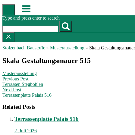
Skip
Menu
to
content
Type and press enter to search
Stolzenbach Baustoffe
»
Musterausstellung
»
Skala Gestaltungsmaue
Skala Gestaltungsmauer 515
Musterausstellung
Post
Previous Post
Terrassen Stegbohlen
navigation
Next Post
Terrassenplatte Palais 516
Related Posts
Terrassenplatte Palais 516
2. Juli 2026