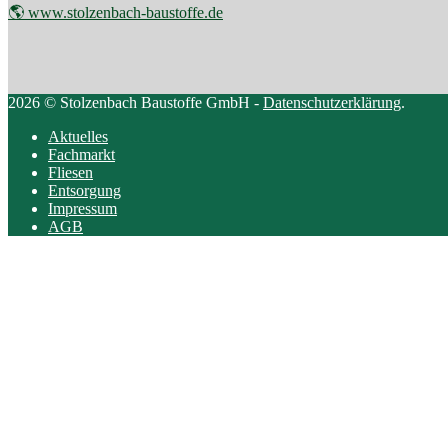
🌎 www.stolzenbach-baustoffe.de
2026 © Stolzenbach Baustoffe GmbH -
Datenschutzerklärung
.
Aktuelles
Fachmarkt
Fliesen
Entsorgung
Impressum
AGB
Scroll
to
top