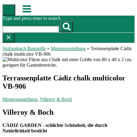
Skip
Menu
to
content
Type and press enter to search
Stolzenbach Baustoffe
»
Musterausstellung
»
Terrassenplatte Cádiz
chalk multicolor VB-906
Terrassenplatte Cádiz chalk multicolor
VB-906
Musterausstellung
,
Villeroy & Boch
Villeroy & Boch
CÁDIZ GARDEN - schlichte Schönheit, die durch
Natürlichkeit besticht