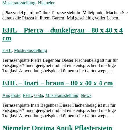
Musterausstellung
,
Niemeier
„Piazza del giardino" Ihre Terrasse steht im Mittelpunkt. Machen Sie
daraus die Piazza in Ihrem Garten! Mal geschäftig voller Leben...
EHL – Pierra – dunkelgrau – 80 x 40 x 4
cm
EHL
,
Musterausstellung
Terrassenplatte Pierra Begehbar Dieser Flächenbelag ist nur für
Fußgänger*innen geeignet und hat eine entsprechend niedrige
Traglast. Anwendungsbeispiele können sein: Gartenwege,...
EHL – Inari – braun – 80 x 40 x 4 cm
Angebote
,
EHL
,
Gala
,
Musterausstellung
,
News
Terrassenplatte Inari Begehbar Dieser Flächenbelag ist nur für
Fußgänger*innen geeignet und hat eine entsprechend niedrige
Traglast. Anwendungsbeispiele können sein: Gartenwege,...
Niemeier Optima Antik Pflasterstein