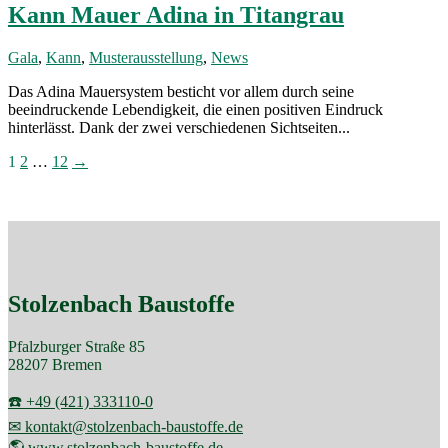
Kann Mauer Adina in Titangrau
Gala
,
Kann
,
Musterausstellung
,
News
Das Adina Mauersystem besticht vor allem durch seine
beeindruckende Lebendigkeit, die einen positiven Eindruck
hinterlässt. Dank der zwei verschiedenen Sichtseiten...
Seitennummerierung
1
2
…
12
→
der
Beiträge
Stolzenbach Baustoffe
Pfalzburger Straße 85
28207 Bremen
☎️ +49 (421) 333110-0
✉ kontakt@stolzenbach-baustoffe.de
🌎 www.stolzenbach-baustoffe.de