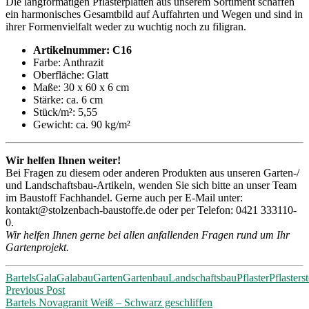
Die langformatigen Pflasterplatten aus unserem Sortiment schaffen
ein harmonisches Gesamtbild auf Auffahrten und Wegen und sind in
ihrer Formenvielfalt weder zu wuchtig noch zu filigran.
Artikelnummer: C16
Farbe: Anthrazit
Oberfläche: Glatt
Maße: 30 x 60 x 6 cm
Stärke: ca. 6 cm
Stück/m²: 5,55
Gewicht: ca. 90 kg/m²
Wir helfen Ihnen weiter!
Bei Fragen zu diesem oder anderen Produkten aus unseren Garten-/
und Landschaftsbau-Artikeln, wenden Sie sich bitte an unser Team
im Baustoff Fachhandel. Gerne auch per E-Mail unter:
kontakt@stolzenbach-baustoffe.de oder per Telefon: 0421 333110-
0.
Wir helfen Ihnen gerne bei allen anfallenden Fragen rund um Ihr
Gartenprojekt.
Bartels
Gala
Galabau
Garten
Gartenbau
Landschaftsbau
Pflaster
Pflasters
Post
Previous Post
Bartels Novagranit Weiß – Schwarz geschliffen