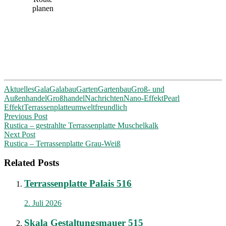
planen
Aktuelles
Gala
Galabau
Garten
Gartenbau
Groß- und
Außenhandel
Großhandel
Nachrichten
Nano-Effekt
Pearl
Effekt
Terrassenplatte
umweltfreundlich
Post
Previous Post
Rustica – gestrahlte Terrassenplatte Muschelkalk
navigation
Next Post
Rustica – Terrassenplatte Grau-Weiß
Related Posts
Terrassenplatte Palais 516
2. Juli 2026
Skala Gestaltungsmauer 515