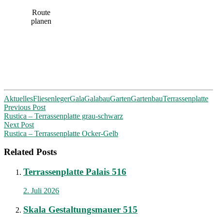
Route
planen
Aktuelles
Fliesenleger
Gala
Galabau
Garten
Gartenbau
Terrassenplatte
Post
Previous Post
Rustica – Terrassenplatte grau-schwarz
navigation
Next Post
Rustica – Terrassenplatte Ocker-Gelb
Related Posts
Terrassenplatte Palais 516
2. Juli 2026
Skala Gestaltungsmauer 515