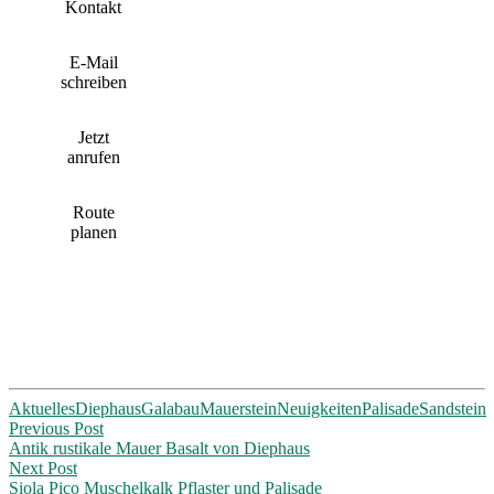
Kontakt
E-Mail
schreiben
Jetzt
anrufen
Route
planen
Aktuelles
Diephaus
Galabau
Mauerstein
Neuigkeiten
Palisade
Sandstein
Post
Previous Post
Antik rustikale Mauer Basalt von Diephaus
navigation
Next Post
Siola Pico Muschelkalk Pflaster und Palisade