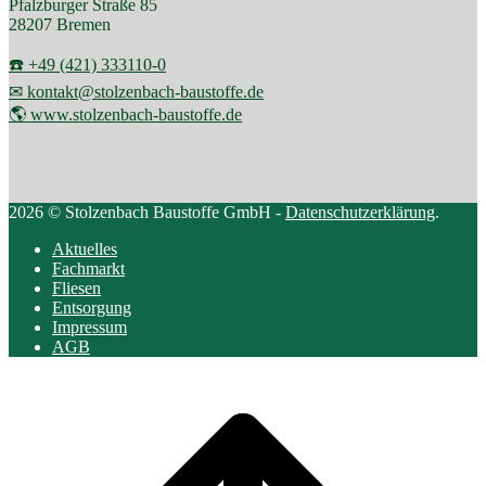
Pfalzburger Straße 85
28207 Bremen
☎️ +49 (421) 333110-0
✉ kontakt@stolzenbach-baustoffe.de
🌎 www.stolzenbach-baustoffe.de
2026 © Stolzenbach Baustoffe GmbH -
Datenschutzerklärung
.
Aktuelles
Fachmarkt
Fliesen
Entsorgung
Impressum
AGB
Scroll
to
top