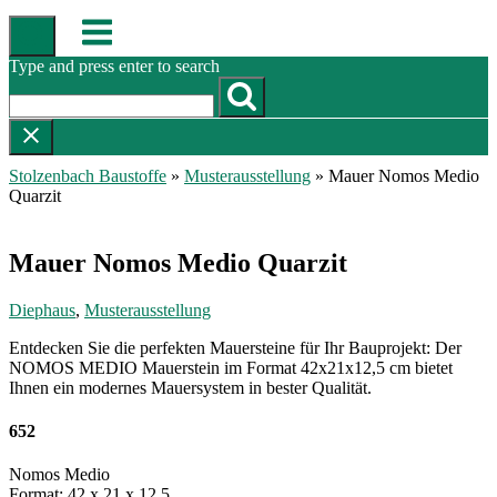
Skip
Menu
to
content
Type and press enter to search
Stolzenbach Baustoffe
»
Musterausstellung
»
Mauer Nomos Medio
Quarzit
Mauer Nomos Medio Quarzit
Diephaus
,
Musterausstellung
Entdecken Sie die perfekten Mauersteine für Ihr Bauprojekt: Der
NOMOS MEDIO Mauerstein im Format 42x21x12,5 cm bietet
Ihnen ein modernes Mauersystem in bester Qualität.
652
Nomos Medio
Format: 42 x 21 x 12,5