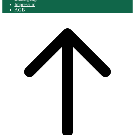
Impressum
AGB
Scroll
to
top