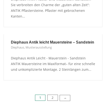
Sie verbreiten den Charme der „guten alten Zeit“:
ANTIK Pflastersteine. Pflaster mit gebrochenen
Kanten...
Diephaus Antik leicht Mauersteine – Sandstein
Diephaus
,
Musterausstellung
Diephaus Antik Leicht - Mauerstein - Sandstein
ANTIK Mauersteine im Maxiformat– für eine schnelle
und unkomplizierte Montage. 2 Steinlängen zum...
1
2
Seitennummerierung
→