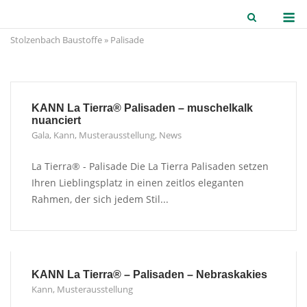
Skip
M
to
Stolzenbach Baustoffe
»
Palisade
content
KANN La Tierra® Palisaden – muschelkalk
nuanciert
Gala
,
Kann
,
Musterausstellung
,
News
La Tierra® - Palisade Die La Tierra Palisaden setzen
Ihren Lieblingsplatz in einen zeitlos eleganten
Rahmen, der sich jedem Stil...
KANN La Tierra® – Palisaden – Nebraskakies
Kann
,
Musterausstellung