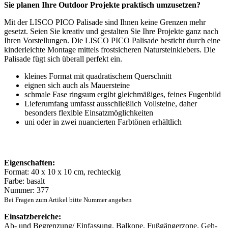
Sie planen Ihre Outdoor Projekte praktisch umzusetzen?
Mit der LISCO PICO Palisade sind Ihnen keine Grenzen mehr
gesetzt. Seien Sie kreativ und gestalten Sie Ihre Projekte ganz nach
Ihren Vorstellungen. Die LISCO PICO Palisade besticht durch eine
kinderleichte Montage mittels frostsicheren Natursteinklebers. Die
Palisade fügt sich überall perfekt ein.
kleines Format mit quadratischem Querschnitt
eignen sich auch als Mauersteine
schmale Fase ringsum ergibt gleichmäßiges, feines Fugenbild
Lieferumfang umfasst ausschließlich Vollsteine, daher
besonders flexible Einsatzmöglichkeiten
uni oder in zwei nuancierten Farbtönen erhältlich
Eigenschaften:
Format: 40 x 10 x 10 cm, rechteckig
Farbe: basalt
Nummer: 377
Bei Fragen zum Artikel bitte Nummer angeben
Einsatzbereiche:
Ab- und Begrenzung/ Einfassung, Balkone, Fußgängerzone, Geh-