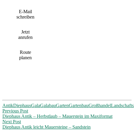
E-Mail
schreiben
Jetzt
anrufen
Route
planen
Antik
Diephaus
Gala
Galabau
Garten
Gartenbau
Großhandel
Landschaft
Post
Previous Post
Diephaus Antik – Herbstlaub – Mauerstein im Maxiformat
navigation
Next Post
Diephaus Antik leicht Mauersteine – Sandstein