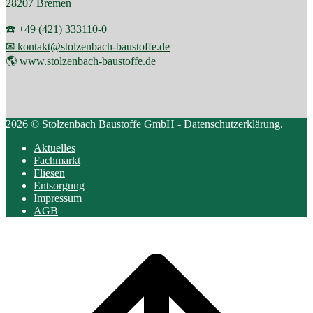
28207 Bremen
☎️ +49 (421) 333110-0
✉ kontakt@stolzenbach-baustoffe.de
🌎 www.stolzenbach-baustoffe.de
2026 © Stolzenbach Baustoffe GmbH -
Datenschutzerklärung
.
Aktuelles
Fachmarkt
Fliesen
Entsorgung
Impressum
AGB
Scroll
to
top