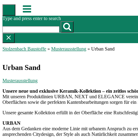
Skip
Menu
to
content
Type and press enter to search
Stolzenbach Baustoffe
»
Musterausstellung
»
Urban Sand
Urban Sand
Musterausstellung
Unsere neue und exklusive Keramik-Kollektion – ein zeitlos schö
Mit unseren Produktlinien URBAN, NEXT und ELEGANCE vereinen sich 
Oberflächen sowie die perfekten Kantenbearbeitungen sorgen für ein
Unsere gesamte Kollektion erfüllt in der Oberfläche eine Rutschfestigk
URBAN
Aus dem Gedanken eine moderne Linie mit urbanem Anspruch zu e
ansprechenden Citydesign, der Style als auch Natürlichkeit zusammen