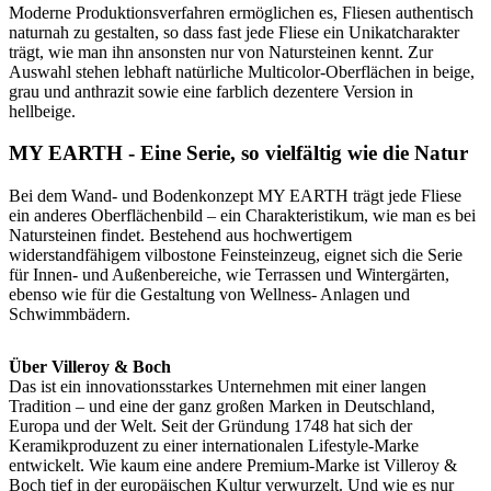
Moderne Produktionsverfahren ermöglichen es, Fliesen authentisch
naturnah zu gestalten, so dass fast jede Fliese ein Unikatcharakter
trägt, wie man ihn ansonsten nur von Natursteinen kennt. Zur
Auswahl stehen lebhaft natürliche Multicolor-Oberflächen in beige,
grau und anthrazit sowie eine farblich dezentere Version in
hellbeige.
MY EARTH - Eine Serie, so vielfältig wie die Natur
Bei dem Wand- und Bodenkonzept MY EARTH trägt jede Fliese
ein anderes Oberflächenbild – ein Charakteristikum, wie man es bei
Natursteinen findet. Bestehend aus hochwertigem
widerstandfähigem vilbostone Feinsteinzeug, eignet sich die Serie
für Innen- und Außenbereiche, wie Terrassen und Wintergärten,
ebenso wie für die Gestaltung von Wellness- Anlagen und
Schwimmbädern.
Über Villeroy & Boch
Das ist ein innovationsstarkes Unternehmen mit einer langen
Tradition – und eine der ganz großen Marken in Deutschland,
Europa und der Welt. Seit der Gründung 1748 hat sich der
Keramikproduzent zu einer internationalen Lifestyle-Marke
entwickelt. Wie kaum eine andere Premium-Marke ist Villeroy &
Boch tief in der europäischen Kultur verwurzelt. Und wie es nur