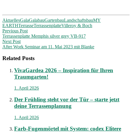
Aktuelles
Gala
Galabau
Gartenbau
Landschaftsbau
MY
EARTH
Terrasse
Terrassenplatte
Villeroy & Boch
Post
Previous Post
Terrassenplatte Memphis silver grey VB-917
navigation
Next Post
After Work Seminar am 11. Mai 2023 mit Blanke
Related Posts
VivaGardea 2026 – Inspiration für Ihren
Traumgarten!
1. April 2026
Der Frühling steht vor der Tür – starte jetzt
deine Terrassenplanung
1. April 2026
Farb-Fugenmörtel mit System: codex Elitere