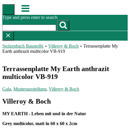
Skip
Menu
to
content
Type and press enter to search
Stolzenbach Baustoffe
»
Villeroy & Boch
»
Terrassenplatte My
Earth anthrazit multicolor VB-919
Terrassenplatte My Earth anthrazit
multicolor VB-919
Gala
,
Musterausstellung
,
Villeroy & Boch
Villeroy & Boch
MY EARTH - Leben mit und in der Natur
Grey multicolor, matt in 60 x 60 x 2cm