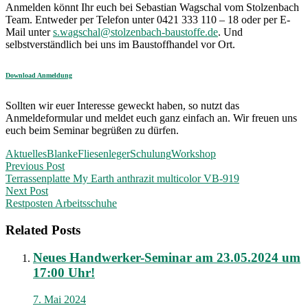
Anmelden könnt Ihr euch bei Sebastian Wagschal vom Stolzenbach
Team. Entweder per Telefon unter 0421 333 110 – 18 oder per E-
Mail unter
s.wagschal@stolzenbach-baustoffe.de
. Und
selbstverständlich bei uns im Baustoffhandel vor Ort.
Download Anmeldung
Sollten wir euer Interesse geweckt haben, so nutzt das
Anmeldeformular und meldet euch ganz einfach an. Wir freuen uns
euch beim Seminar begrüßen zu dürfen.
Aktuelles
Blanke
Fliesenleger
Schulung
Workshop
Post
Previous Post
Terrassenplatte My Earth anthrazit multicolor VB-919
navigation
Next Post
Restposten Arbeitsschuhe
Related Posts
Neues Handwerker-Seminar am 23.05.2024 um
17:00 Uhr!
7. Mai 2024