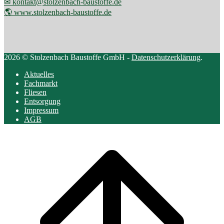
✉ kontakt@stolzenbach-baustoffe.de
🌎 www.stolzenbach-baustoffe.de
2026 © Stolzenbach Baustoffe GmbH -
Datenschutzerklärung
.
Aktuelles
Fachmarkt
Fliesen
Entsorgung
Impressum
AGB
Scroll
to
top