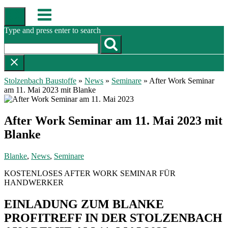
Skip
Menu
to
content
Type and press enter to search
Stolzenbach Baustoffe
»
News
»
Seminare
»
After Work Seminar
am 11. Mai 2023 mit Blanke
After Work Seminar am 11. Mai 2023 mit
Blanke
Blanke
,
News
,
Seminare
KOSTENLOSES AFTER WORK SEMINAR FÜR
HANDWERKER
EINLADUNG ZUM BLANKE
PROFITREFF IN DER STOLZENBACH