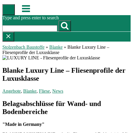
Skip
Menu
to
content
Type and press enter to search
Stolzenbach Baustoffe
»
Blanke
»
Blanke Luxury Line –
Fliesenprofile der Luxusklasse
Blanke Luxury Line – Fliesenprofile der
Luxusklasse
Angebote
,
Blanke
,
Fliese
,
News
Belagsabschlüsse für Wand- und
Bodenbereiche
"Made in Germany"