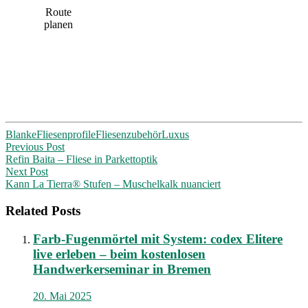
Route
planen
Blanke
Fliesenprofile
Fliesenzubehör
Luxus
Post
Previous Post
Refin Baita – Fliese in Parkettoptik
navigation
Next Post
Kann La Tierra® Stufen – Muschelkalk nuanciert
Related Posts
Farb-Fugenmörtel mit System: codex Elitere
live erleben – beim kostenlosen
Handwerkerseminar in Bremen
20. Mai 2025