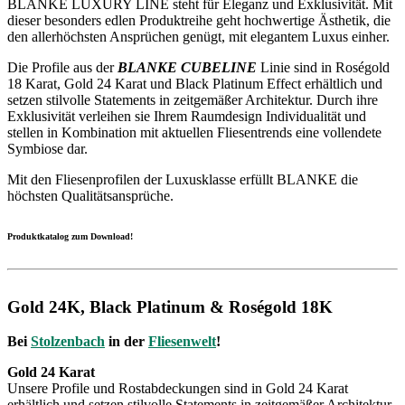
BLANKE LUXURY LINE steht für Eleganz und Exklusivität. Mit
dieser besonders edlen Produktreihe geht hochwertige Ästhetik, die
den allerhöchsten Ansprüchen genügt, mit elegantem Luxus einher.
Die Profile aus der
BLANKE CUBELINE
Linie sind in Roségold
18 Karat, Gold 24 Karat und Black Platinum Effect erhältlich und
setzen stilvolle Statements in zeitgemäßer Architektur. Durch ihre
Exklusivität verleihen sie Ihrem Raumdesign Individualität und
stellen in Kombination mit aktuellen Fliesentrends eine vollendete
Symbiose dar.
Mit den Fliesenprofilen der Luxusklasse erfüllt BLANKE die
höchsten Qualitätsansprüche.
Produktkatalog zum Download!
Gold 24K, Black Platinum & Roségold 18K
Bei
Stolzenbach
in der
Fliesenwelt
!
Gold 24 Karat
Unsere Profile und Rostabdeckungen sind in Gold 24 Karat
erhältlich und setzen stilvolle Statements in zeitgemäßer Architektur.