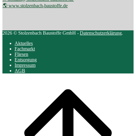
🌎 www.stolzenbach-baustoffe.de
2026 © Stolzenbach Baustoffe GmbH -
Datenschutzerklärung
.
Aktuelles
Fachmarkt
Fliesen
Entsorgung
Impressum
AGB
Scroll
to
top