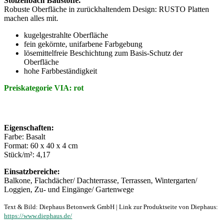
Stolzenbach Baustoffe.
Robuste Oberfläche in zurückhaltendem Design: RUSTO Platten
machen alles mit.
kugelgestrahlte Oberfläche
fein gekörnte, unifarbene Farbgebung
lösemittelfreie Beschichtung zum Basis-Schutz der
Oberfläche
hohe Farbbeständigkeit
Preiskategorie VIA: rot
Eigenschaften:
Farbe: Basalt
Format: 60 x 40 x 4 cm
Stück/m²: 4,17
Einsatzbereiche:
Balkone, Flachdächer/ Dachterrasse, Terrassen, Wintergarten/
Loggien, Zu- und Eingänge/ Gartenwege
Text & Bild: Diephaus Betonwerk GmbH | Link zur Produktseite von Diephaus:
https://www.diephaus.de/