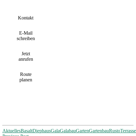
Kontakt
E-Mail
schreiben
Jetzt
anrufen
Route
planen
Aktuelles
Basalt
Diephaus
Gala
Galabau
Garten
Gartenbau
Rusto
Terrasse