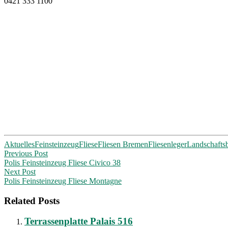
0421 333 1100
Aktuelles
Feinsteinzeug
Fliese
Fliesen Bremen
Fliesenleger
Landschafts
Post
Previous Post
Polis Feinsteinzeug Fliese Civico 38
navigation
Next Post
Polis Feinsteinzeug Fliese Montagne
Related Posts
Terrassenplatte Palais 516