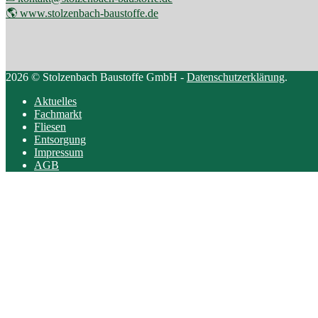
🌎 www.stolzenbach-baustoffe.de
2026 © Stolzenbach Baustoffe GmbH -
Datenschutzerklärung
.
Aktuelles
Fachmarkt
Fliesen
Entsorgung
Impressum
AGB
Scroll
to
top