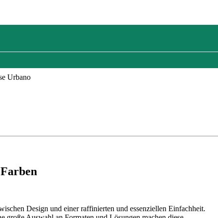
ese Urbano
i Farben
 zwischen Design und einer raffinierten und essenziellen Einfachheit.
 eine große Auswahl an Formaten und Lösungen machen diese