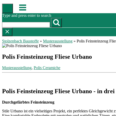
Skip
Menu
to
content
Type and press enter to search
Stolzenbach Baustoffe
»
Musterausstellung
»
Polis Feinsteinzeug Fli
Polis Feinsteinzeug Fliese Urbano
Musterausstellung
,
Polis Ceramiche
Polis Feinsteinzeug Fliese Urbano - in dre
Durchgefärbtes Feinsteinzeug
Stile Urbano ist ein vielseitiges Projekt, ein perfektes Gleichgewicht
Eine komfortable Farbpalette mit neutralen und natürlichen Tönen,