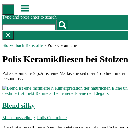
Skip
Menu
to
content
Type and press enter to search
Stolzenbach Baustoffe
»
Polis Ceramiche
Polis Keramikfliesen bei Stolze
Polis Ceramiche S.p.A. ist eine Marke, die seit über 45 Jahren in der 
bekannt ist.
Blend silky
Musterausstellung
,
Polis Ceramiche
Blend ist eine raffinierte Neuinterpretation der natürlichen Eiche u