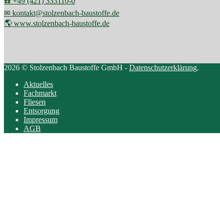
☎️ +49 (421) 333110-0
✉ kontakt@stolzenbach-baustoffe.de
🌎 www.stolzenbach-baustoffe.de
2026 © Stolzenbach Baustoffe GmbH -
Datenschutzerklärung
.
Aktuelles
Fachmarkt
Fliesen
Entsorgung
Impressum
AGB
Scroll
to
top