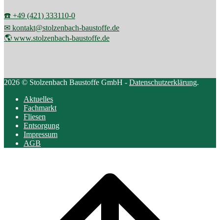
☎️ +49 (421) 333110-0
✉ kontakt@stolzenbach-baustoffe.de
🌎 www.stolzenbach-baustoffe.de
2026 © Stolzenbach Baustoffe GmbH -
Datenschutzerklärung
.
Aktuelles
Fachmarkt
Fliesen
Entsorgung
Impressum
AGB
Scroll
to
top