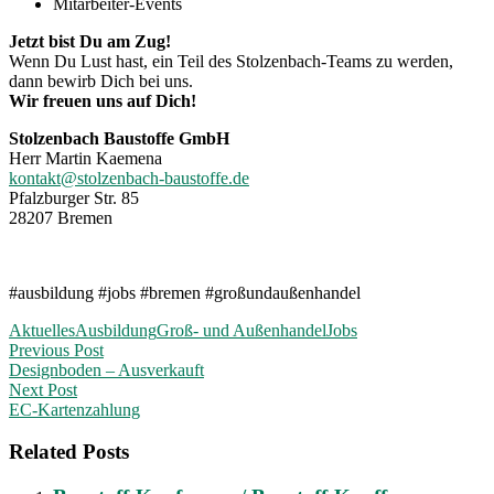
Mitarbeiter-Events
Jetzt bist Du am Zug!
Wenn Du Lust hast, ein Teil des Stolzenbach-Teams zu werden,
dann bewirb Dich bei uns.
Wir freuen uns auf Dich!
Stolzenbach Baustoffe GmbH
Herr Martin Kaemena
kontakt@stolzenbach-baustoffe.de
Pfalzburger Str. 85
28207 Bremen
#ausbildung #jobs #bremen #großundaußenhandel
Aktuelles
Ausbildung
Groß- und Außenhandel
Jobs
Post
Previous Post
Designboden – Ausverkauft
navigation
Next Post
EC-Kartenzahlung
Related Posts