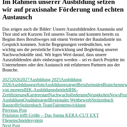
Im Rahmen unserer Ausbildung setzen
wir auf praxisnahe Förderung und echten
Austausch
Das zeigen auch die Bilder: Unsere Auszubildenden Anastasiia und
Thor sind seit Kurzem Teil unseres Teams und konnten bereits zu
Beginn ihres Berufsweges mit einem Vertreter der Bauindustrie ins
Gespräch kommen. Solche Begegnungen verdeutlichen, wie
wichtig uns die persönliche Entwicklung und Begleitung unserer
Nachwuchskräfte sind. Wir legen Wert darauf, dass unsere
Auszubildenden aktiv einbezogen werden – sei es durch Projekte im
Unternehmen oder den Austausch mit erfahrenen Partnern aus der
Branche.
2025
2026
2027
Ausbildung 2025
Ausbildung
2026
Ausbildungserfolg
Ausbildungssiegel
Berufseinstieg
Branchenne
von morgen
IHK-Ausbildungsbetrieb
IHK-
Zertifizierung
Karrierestart
Nachwuchsförderung
Neuigkeiten
News
Pra
Ausbildung
Qualitätssiegel
Regionaler Wettbewerb
Stolzenbach
Baustoffe
Stolzenbach Team
Talententwicklung
Post
Previous Post
Präzision trifft Größe – Das Sigma KERA-CUT EXT
navigation
Fliesenschneidesystem
Next Post