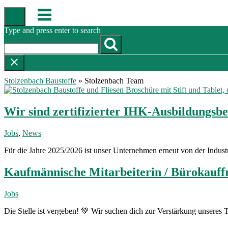
Skip
Menu
to
content
Type and press enter to search
Stolzenbach Baustoffe
»
Stolzenbach Team
Wir sind zertifizierter IHK-Ausbildungsbe
Jobs
,
News
Für die Jahre 2025/2026 ist unser Unternehmen erneut von der Indust
Kaufmännische Mitarbeiterin / Bürokauffr
Jobs
Die Stelle ist vergeben! 💚 Wir suchen dich zur Verstärkung unseres