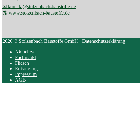
✉ kontakt@stolzenbach-baustoffe.de
🌎 www.stolzenbach-baustoffe.de
2026 © Stolzenbach Baustoffe GmbH -
Datenschutzerklärung
.
Aktuelles
Fachmarkt
Fliesen
Entsorgung
Impressum
AGB
Scroll
to
top