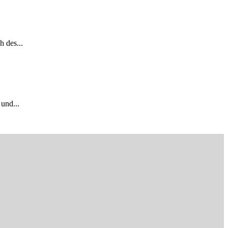
 des...
und...