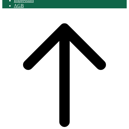
Impressum
AGB
Scroll
to
top