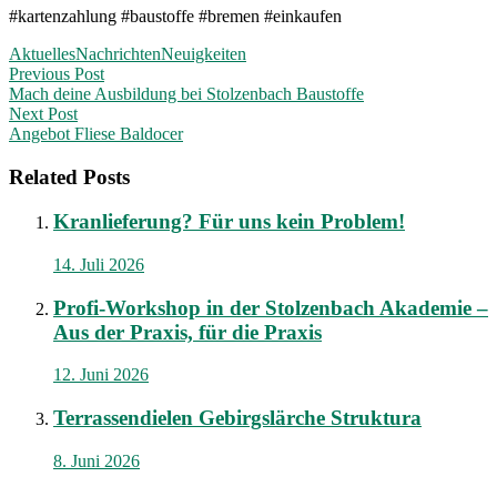
#kartenzahlung #baustoffe #bremen #einkaufen
Aktuelles
Nachrichten
Neuigkeiten
Post
Previous Post
Mach deine Ausbildung bei Stolzenbach Baustoffe
navigation
Next Post
Angebot Fliese Baldocer
Related Posts
Kranlieferung? Für uns kein Problem!
14. Juli 2026
Profi-Workshop in der Stolzenbach Akademie –
Aus der Praxis, für die Praxis
12. Juni 2026
Terrassendielen Gebirgslärche Struktura
8. Juni 2026