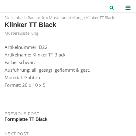
Skip
M
to
Stolzenbach Baustoffe
»
Musterausstellung
»
Klinker TT Black
content
Klinker TT Black
Musterausstellung
Artikelnummer: D22
Artikelname: Klinker TT Black
Farbe: schwarz
Ausführung: all. gesägt ,geflammt & gest.
Material: Gabbro
Format: 20 x 10 x 5
Post
PREVIOUS POST
Formplatte TT Black
navigation
NEXT POST