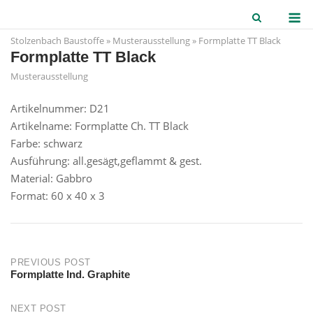
Skip
M
to
Stolzenbach Baustoffe
»
Musterausstellung
»
Formplatte TT Black
content
Formplatte TT Black
Musterausstellung
Artikelnummer: D21
Artikelname: Formplatte Ch. TT Black
Farbe: schwarz
Ausführung: all.gesägt,geflammt & gest.
Material: Gabbro
Format: 60 x 40 x 3
Post
PREVIOUS POST
Formplatte Ind. Graphite
navigation
NEXT POST