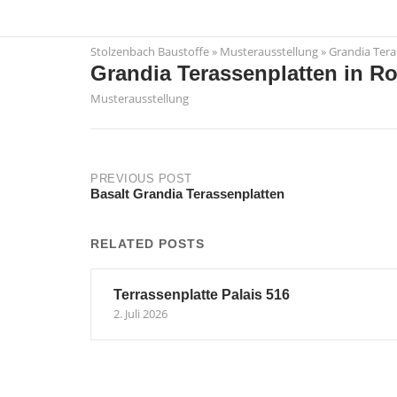
Skip
to
Stolzenbach Baustoffe
»
Musterausstellung
»
Grandia Tera
content
Grandia Terassenplatten in Ro
Musterausstellung
Post
PREVIOUS POST
Basalt Grandia Terassenplatten
navigation
RELATED POSTS
Terrassenplatte Palais 516
2. Juli 2026