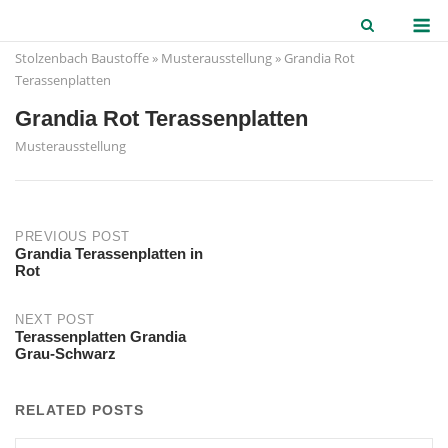
Skip
M
to
Stolzenbach Baustoffe
»
Musterausstellung
»
Grandia Rot
content
Terassenplatten
Grandia Rot Terassenplatten
Musterausstellung
Post
PREVIOUS POST
Grandia Terassenplatten in
Rot
navigation
NEXT POST
Terassenplatten Grandia
Grau-Schwarz
RELATED POSTS