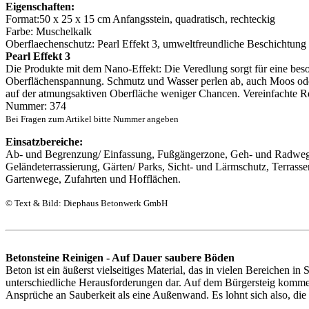
Eigenschaften:
Format:50 x 25 x 15 cm Anfangsstein, quadratisch, rechteckig
Farbe: Muschelkalk
Oberflaechenschutz: Pearl Effekt 3, umweltfreundliche Beschichtung
Pearl Effekt 3
Die Produkte mit dem Nano-Effekt: Die Veredlung sorgt für eine bes
Oberflächenspannung. Schmutz und Wasser perlen ab, auch Moos ode
auf der atmungsaktiven Oberfläche weniger Chancen. Vereinfachte R
Nummer: 374
Bei Fragen zum Artikel bitte Nummer angeben
Einsatzbereiche:
Ab- und Begrenzung/ Einfassung, Fußgängerzone, Geh- und Radweg
Geländeterrassierung, Gärten/ Parks, Sicht- und Lärmschutz, Terrass
Gartenwege, Zufahrten und Hofflächen.
© Text & Bild: Diephaus Betonwerk GmbH
Betonsteine Reinigen - Auf Dauer saubere Böden
Beton ist ein äußerst vielseitiges Material, das in vielen Bereichen in 
unterschiedliche Herausforderungen dar. Auf dem Bürgersteig kommen
Ansprüche an Sauberkeit als eine Außenwand. Es lohnt sich also, die