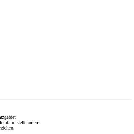
atzgebiet
nfahrt stellt andere
rziehen.