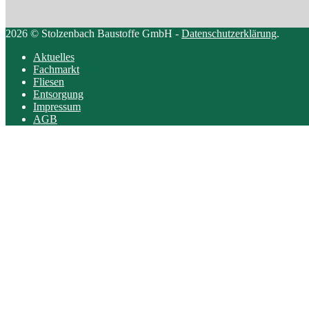
2026 © Stolzenbach Baustoffe GmbH -
Datenschutzerklärung
.
Aktuelles
Fachmarkt
Fliesen
Entsorgung
Impressum
AGB
Scroll
to
top