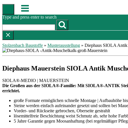
Skip
Menu
to
content
Type and press enter to search
Stolzenbach Baustoffe
»
Musterausstellung
»
Diephaus SIOLA Antik 
Diephaus Mauerstein SIOLA Antik Musche
SIOLA®-MEDIO | MAUERSTEIN
Die Großen aus der SIOLA®-Familie: Mit SIOLA®-ANTIK Stein
errichtet.
große Formate ermöglichen schnelle Montage | Aufbauhöhe bis
Steine werden einfach aufeinander gesetzt und sollten bei Mau
Vorder- und Rückseite gebrochen, Oberseite gestrahlt
lösemittelfreie Beschichtung weist Schmutz ab, sehr hohe Farb
5 Jahre Garantie gegen Moosanhaftung (bei regelmäßiger Pfleg