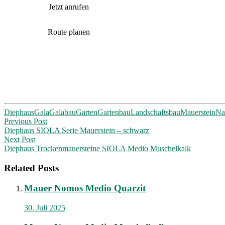
Jetzt anrufen
Route planen
Diephaus
Gala
Galabau
Garten
Gartenbau
Landschaftsbau
Mauerstein
Na
Post
Previous Post
Diephaus SIOLA Serie Mauerstein – schwarz
navigation
Next Post
Diephaus Trockenmauersteine SIOLA Medio Muschelkalk
Related Posts
Mauer Nomos Medio Quarzit
30. Juli 2025