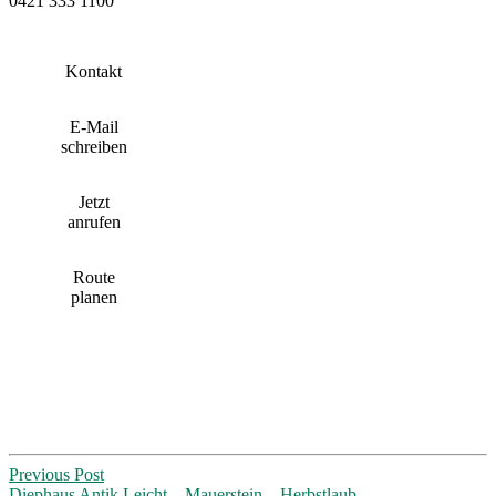
0421 333 1100
Kontakt
E-Mail
schreiben
Jetzt
anrufen
Route
planen
Post
Previous Post
Diephaus Antik Leicht – Mauerstein – Herbstlaub