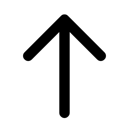
Scroll
to
top