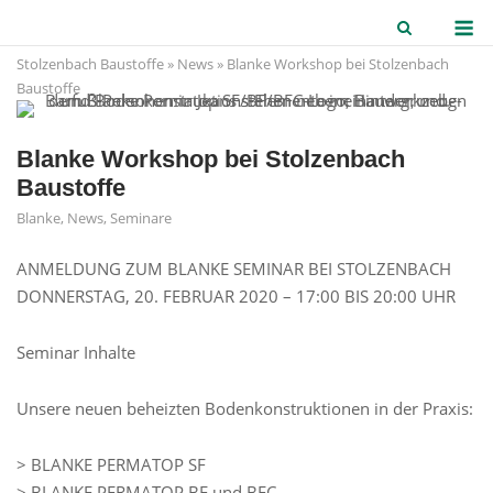
Skip
M
to
Stolzenbach Baustoffe
»
News
»
Blanke Workshop bei Stolzenbach
content
Baustoffe
Blanke Workshop bei Stolzenbach
Baustoffe
Blanke
,
News
,
Seminare
ANMELDUNG ZUM BLANKE SEMINAR BEI STOLZENBACH
DONNERSTAG, 20. FEBRUAR 2020 – 17:00 BIS 20:00 UHR
Seminar Inhalte
Unsere neuen beheizten Bodenkonstruktionen in der Praxis:
> BLANKE PERMATOP SF
> BLANKE PERMATOP BF und BFC