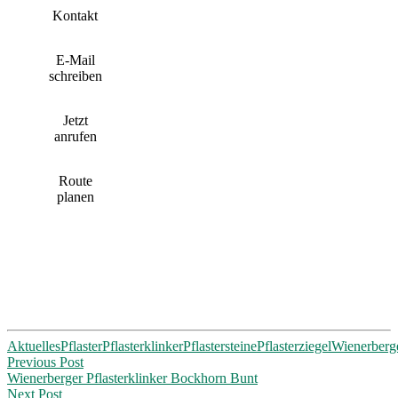
Kontakt
E-Mail
schreiben
Jetzt
anrufen
Route
planen
Aktuelles
Pflaster
Pflasterklinker
Pflastersteine
Pflasterziegel
Wienerberg
Post
Previous Post
Wienerberger Pflasterklinker Bockhorn Bunt
navigation
Next Post