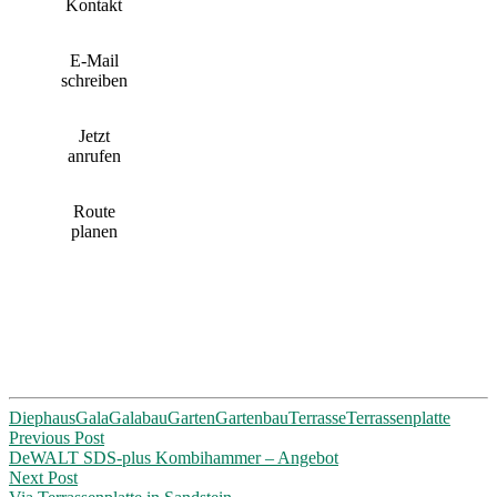
Kontakt
E-Mail
schreiben
Jetzt
anrufen
Route
planen
Diephaus
Gala
Galabau
Garten
Gartenbau
Terrasse
Terrassenplatte
Post
Previous Post
DeWALT SDS-plus Kombihammer – Angebot
navigation
Next Post