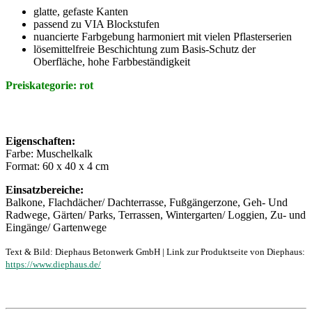
glatte, gefaste Kanten
passend zu VIA Blockstufen
nuancierte Farbgebung harmoniert mit vielen Pflasterserien
lösemittelfreie Beschichtung zum Basis-Schutz der
Oberfläche, hohe Farbbeständigkeit
Preiskategorie: rot
Eigenschaften:
Farbe: Muschelkalk
Format: 60 x 40 x 4 cm
Einsatzbereiche:
Balkone, Flachdächer/ Dachterrasse, Fußgängerzone, Geh- Und
Radwege, Gärten/ Parks, Terrassen, Wintergarten/ Loggien, Zu- und
Eingänge/ Gartenwege
Text & Bild: Diephaus Betonwerk GmbH | Link zur Produktseite von Diephaus:
https://www.diephaus.de/