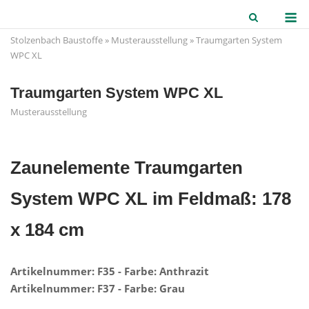
Skip
M
to
Stolzenbach Baustoffe
»
Musterausstellung
»
Traumgarten System
content
WPC XL
Traumgarten System WPC XL
Musterausstellung
Zaunelemente Traumgarten
System WPC XL im Feldmaß: 178
x 184 cm
Artikelnummer: F35 - Farbe: Anthrazit
Artikelnummer: F37 - Farbe: Grau