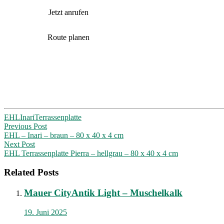
Jetzt anrufen
Route planen
EHL
Inari
Terrassenplatte
Post
Previous Post
EHL – Inari – braun – 80 x 40 x 4 cm
navigation
Next Post
EHL Terrassenplatte Pierra – hellgrau – 80 x 40 x 4 cm
Related Posts
Mauer CityAntik Light – Muschelkalk
19. Juni 2025