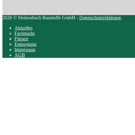
2026 © Stolzenbach Baustoffe GmbH -
Datenschutzerklärung
.
Aktuelles
Fachmarkt
Fliesen
Entsorgung
Impressum
AGB
Scroll
to
top