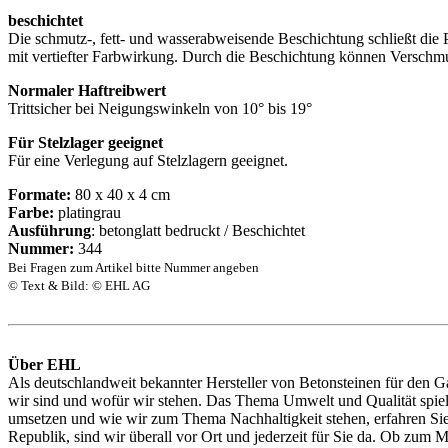
beschichtet
Die schmutz-, fett- und wasserabweisende Beschichtung schließt die 
mit vertiefter Farbwirkung. Durch die Beschichtung können Verschmu
Normaler Haftreibwert
Trittsicher bei Neigungswinkeln von 10° bis 19°
Für Stelzlager geeignet
Für eine Verlegung auf Stelzlagern geeignet.
Formate:
80 x 40 x 4 cm
Farbe:
platingrau
Ausführung
: betonglatt bedruckt / Beschichtet
Nummer:
344
Bei Fragen zum Artikel bitte Nummer angeben
© Text & Bild: © EHL AG
Über EHL
Als deutschlandweit bekannter Hersteller von Betonsteinen für den G
wir sind und wofür wir stehen. Das Thema Umwelt und Qualität spielt
umsetzen und wie wir zum Thema Nachhaltigkeit stehen, erfahren Sie h
Republik, sind wir überall vor Ort und jederzeit für Sie da. Ob zum