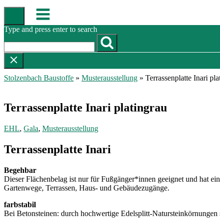
Skip
Menu
to
content
Type and press enter to search
Stolzenbach Baustoffe
»
Musterausstellung
»
Terrassenplatte Inari pla
Terrassenplatte Inari platingrau
EHL
,
Gala
,
Musterausstellung
Terrassenplatte Inari
Begehbar
Dieser Flächenbelag ist nur für Fußgänger*innen geeignet und hat ei
Gartenwege, Terrassen, Haus- und Gebäudezugänge.
farbstabil
Bei Betonsteinen: durch hochwertige Edelsplitt-Natursteinkörnungen s