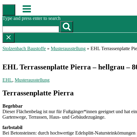
Skip
Menu
to
content
Type and press enter to search
Stolzenbach Baustoffe
»
Musterausstellung
»
EHL Terrassenplatte Pie
EHL Terrassenplatte Pierra – hellgrau – 8
EHL
,
Musterausstellung
Terrassenplatte Pierra
Begehbar
Dieser Flächenbelag ist nur für Fußgänger*innen geeignet und hat ei
Gartenwege, Terrassen, Haus- und Gebäudezugänge.
farbstabil
Bei Betonsteinen: durch hochwertige Edelsplitt-Natursteinkörnungen s