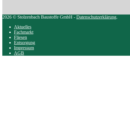
2026 © Stolzenbach Baustoffe GmbH -
Datenschutzerklärung
.
Aktuelles
Fachmarkt
Fliesen
Entsorgung
Impressum
AGB
Scroll
to
top