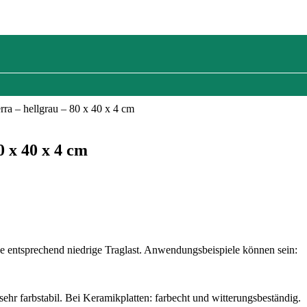
rra – hellgrau – 80 x 40 x 4 cm
0 x 40 x 4 cm
ne entsprechend niedrige Traglast. Anwendungsbeispiele können sein:
ehr farbstabil. Bei Keramikplatten: farbecht und witterungsbeständig.