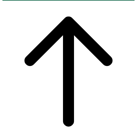
Scroll
to
top