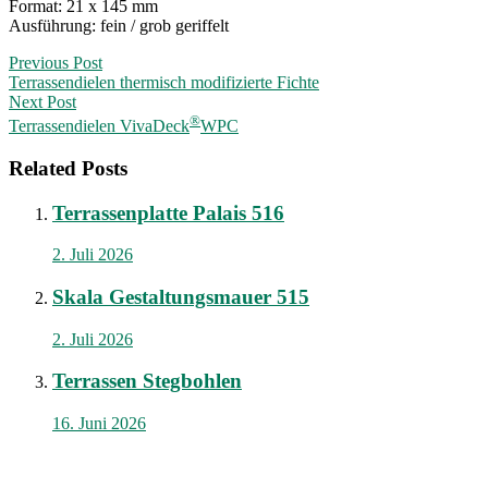
Format: 21 x 145 mm
Ausführung: fein / grob geriffelt
Post
Previous Post
Terrassendielen thermisch modifizierte Fichte
navigation
Next Post
®
Terrassendielen VivaDeck
WPC
Related Posts
Terrassenplatte Palais 516
2. Juli 2026
Skala Gestaltungsmauer 515
2. Juli 2026
Terrassen Stegbohlen
16. Juni 2026