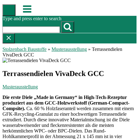
Skip
Menu
to
content
Type and press enter to search
Stolzenbach Baustoffe
»
Musterausstellung
»
Terrassendielen
VivaDeck GCC
Terrassendielen VivaDeck GCC
Musterausstellung
Die erste Diele „Made in Germany“ in High-Tech-Rezeptur
produziert aus dem GCC-Holzwerkstoff (German-Compact-
Compsite).
Ca. 60 % Holzfaseranteil werden zusammen mit einem
GFK-Recycling-Granulat zu einer hochwertigen Terrassendiele
extrudiert. Durch diese innovative Materialmischung ist die Diele
wasserabweisender und fleckenresistenter als die meisten
herkömmlichen WPC- oder BPC-Dielen. Das Rund-
Hohlkammerprofil in der Abmessung 21 x 145 mm ist in vier