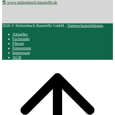
🌎 www.stolzenbach-baustoffe.de
2026 © Stolzenbach Baustoffe GmbH -
Datenschutzerklärung
.
Aktuelles
Fachmarkt
Fliesen
Entsorgung
Impressum
AGB
Scroll
to
top