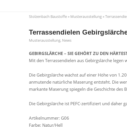
Skip
to
Stolzenbach Baustoffe
»
Musterausstellung
»
Terrassendie
content
Terrassendielen Gebirgslärche
Musterausstellung
,
News
GEBIRGSLÄRCHE – SIE GEHÖRT ZU DEN HÄRTE
Mit den Terrassendielen aus Gebirgslärche legen w
Die Gebirgslärche wächst auf einer Höhe von 1.2
anmutende natürliche Maserung entsteht. Die wertv
markante Maserung spiegeln die Geschichte des 
Die Gebirgslärche ist PEFC-zertifiziert und daher 
Artikelnummer: G06
Farbe: Natur/Hell