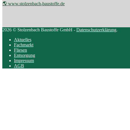
🌎 www.stolzenbach-baustoffe.de
2026 © Stolzenbach Baustoffe GmbH -
Datenschutzerklärung
.
Aktuelles
Fachmarkt
Fliesen
Entsorgung
Impressum
AGB
Scroll
to
top