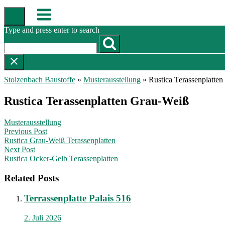
Skip
Menu
to
content
Type and press enter to search
Stolzenbach Baustoffe
»
Musterausstellung
»
Rustica Terassenplatte
Rustica Terassenplatten Grau-Weiß
Musterausstellung
Post
Previous Post
Rustica Grau-Weiß Terassenplatten
navigation
Next Post
Rustica Ocker-Gelb Terassenplatten
Related Posts
Terrassenplatte Palais 516
2. Juli 2026