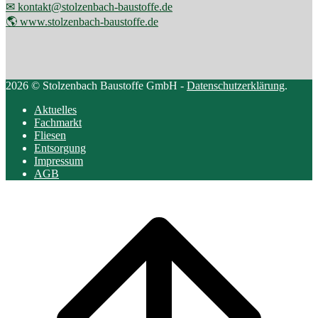
✉ kontakt@stolzenbach-baustoffe.de
🌎 www.stolzenbach-baustoffe.de
2026 © Stolzenbach Baustoffe GmbH -
Datenschutzerklärung
.
Aktuelles
Fachmarkt
Fliesen
Entsorgung
Impressum
AGB
Scroll
to
top