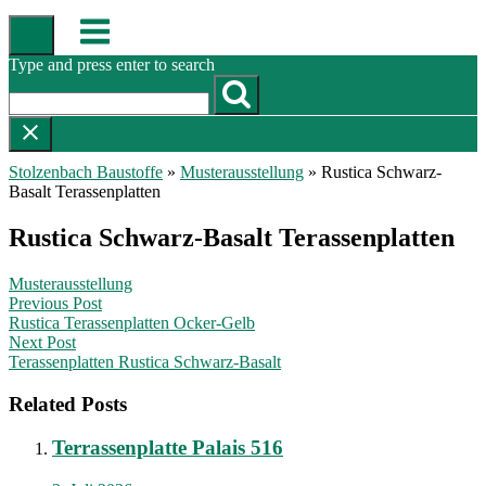
Skip
Menu
to
content
Type and press enter to search
Stolzenbach Baustoffe
»
Musterausstellung
»
Rustica Schwarz-
Basalt Terassenplatten
Rustica Schwarz-Basalt Terassenplatten
Musterausstellung
Post
Previous Post
Rustica Terassenplatten Ocker-Gelb
navigation
Next Post
Terassenplatten Rustica Schwarz-Basalt
Related Posts
Terrassenplatte Palais 516