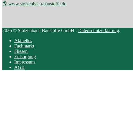
🌎 www.stolzenbach-baustoffe.de
2026 © Stolzenbach Baustoffe GmbH -
Datenschutzerklärung
.
Aktuelles
Fachmarkt
Fliesen
Entsorgung
Impressum
AGB
Scroll
to
top