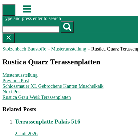
Skip
Menu
to
content
Type and press enter to search
Stolzenbach Baustoffe
»
Musterausstellung
»
Rustica Quarz Terassenp
Rustica Quarz Terassenplatten
Musterausstellung
Post
Previous Post
Schlossmauer XL Gebrochene Kanten Muschelkalk
navigation
Next Post
Rustica Grau-Weiß Terassenplatten
Related Posts
Terrassenplatte Palais 516
2. Juli 2026