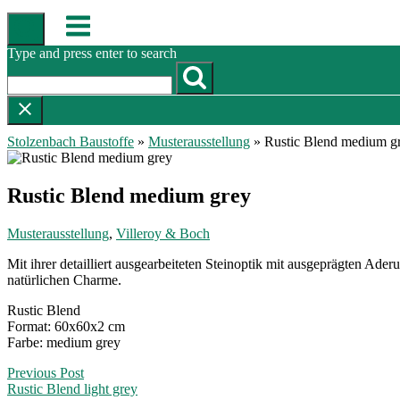
Skip
Menu
to
content
Type and press enter to search
Stolzenbach Baustoffe
»
Musterausstellung
»
Rustic Blend medium g
Rustic Blend medium grey
Musterausstellung
,
Villeroy & Boch
Mit ihrer detailliert ausgearbeiteten Steinoptik mit ausgeprägten
natürlichen Charme.
Rustic Blend
Format: 60x60x2 cm
Farbe: medium grey
Post
Previous Post
Rustic Blend light grey
navigation