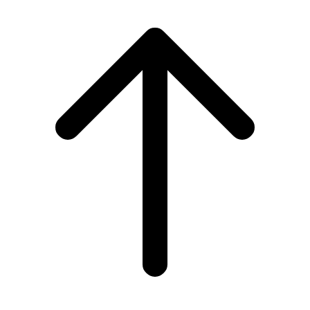
Scroll
to
top