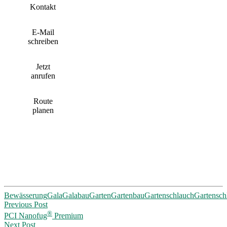
Kontakt
E-Mail
schreiben
Jetzt
anrufen
Route
planen
Bewässerung
Gala
Galabau
Garten
Gartenbau
Gartenschlauch
Gartensch
Post
Previous Post
®
PCI Nanofug
Premium
navigation
Next Post