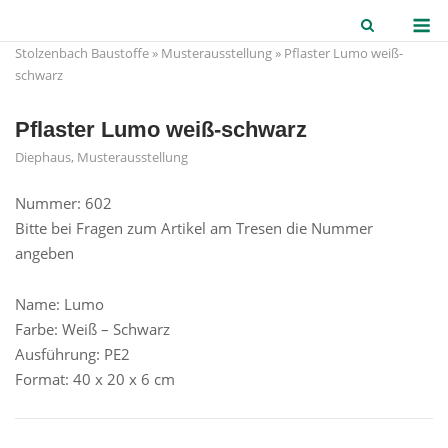
Skip
M
to
Stolzenbach Baustoffe
»
Musterausstellung
»
Pflaster Lumo weiß-
content
schwarz
Pflaster Lumo weiß-schwarz
Diephaus
,
Musterausstellung
Nummer: 602
Bitte bei Fragen zum Artikel am Tresen die Nummer
angeben
Name: Lumo
Farbe: Weiß – Schwarz
Ausführung: PE2
Format: 40 x 20 x 6 cm